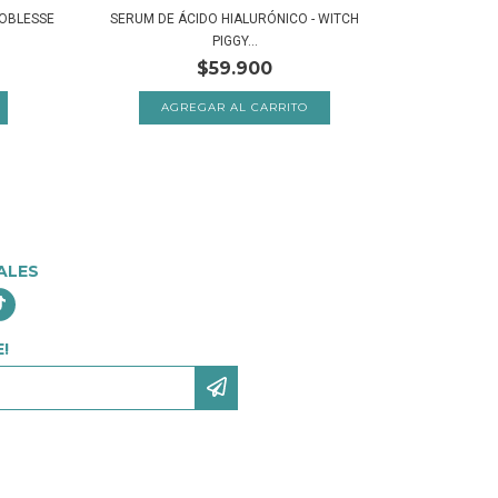
NOBLESSE
SERUM DE ÁCIDO HIALURÓNICO - WITCH
SERUM DE 
PIGGY...
$59.900
ALES
!