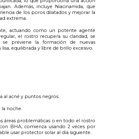
urificada, lo que proporciona una acción
abajan. Además, incluye
Niacinamida
, que
riencia de los poros dilatados y mejorar la
dad extrema.
ente, actuando como un potente agente
egular, el rostro recupera su claridad, se
y se previene la formación de nuevas
a, equilibrada y libre de brillo excesivo.
ia al acné y puntos negros.
 la noche.
las áreas problemáticas o en todo el rostro
vez con BHA, comienza usando 2 veces por
e usar protector solar al día siguiente.