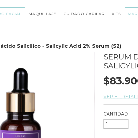
O FACIAL
MAQUILLAJE
CUIDADO CAPILAR
KITS
MAR
cido Salicílico - Salicylic Acid 2% Serum (S2)
SERUM DE
SALICYLI
$83.90
VER EL DETAL
CANTIDAD