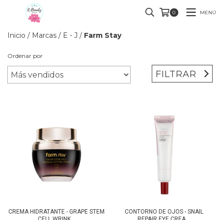
MENÚ
0
Inicio
/
Marcas
/
E - J
/
Farm Stay
Ordenar por
FILTRAR
CREMA HIDRATANTE - GRAPE STEM
CONTORNO DE OJOS - SNAIL
CELL WRINK...
REPAIR EYE CREA...