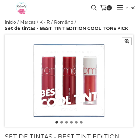
MENÚ
0
Inicio
/
Marcas
/
K - R
/
Rom&nd
/
Set de tintas - BEST TINT EDITION COOL TONE PICK
SET DE TINTAS - BEST TINT EDITION