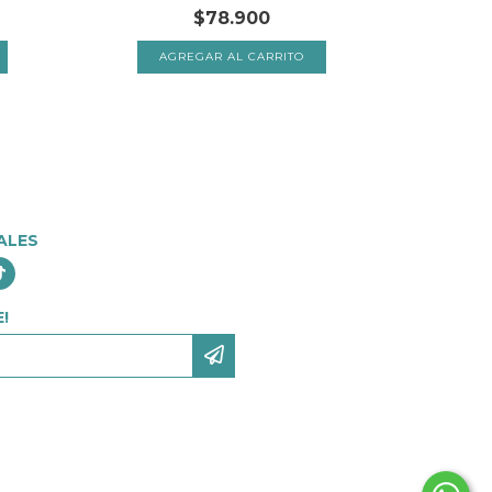
$78.900
ALES
!