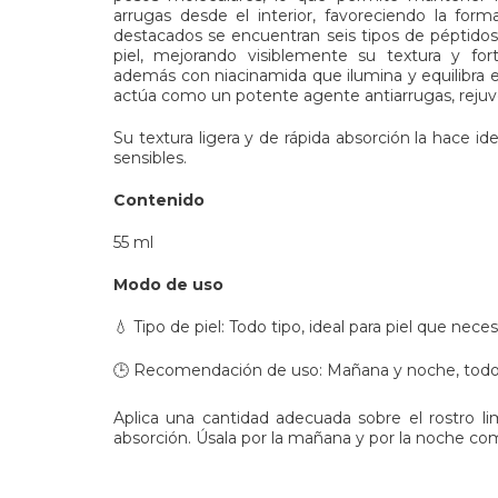
arrugas desde el interior, favoreciendo la for
destacados se encuentran seis tipos de péptidos, 
piel, mejorando visiblemente su textura y fort
además con niacinamida que ilumina y equilibra el
actúa como un potente agente antiarrugas, rejuv
Su textura ligera y de rápida absorción la hace ide
sensibles.
Contenido
55 ml
Modo de uso
💧 Tipo de piel: Todo tipo, ideal para piel que nece
🕒 Recomendación de uso:
Mañana y noche, todos
Aplica una cantidad adecuada sobre el rostro l
absorción. Úsala por la mañana y por la noche com