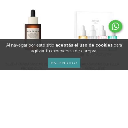
Al navegar por este sitio
aceptás el uso de cookies
para
agilizar tu experiencia de compra.
ENVÍO GRATIS
ENTENDIDO
SERUM - MADAGASCAR CENTELLA
KIT - MADAGASCAR CENTELLA
PROBIO-CICA...
AMPOULE KIT
$89.900
$144.900